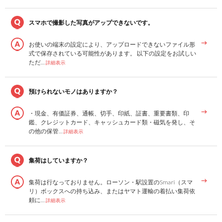
スマホで撮影した写真がアップできないです。
お使いの端末の設定により、アップロードできないファイル形
式で保存されている可能性があります。 以下の設定をお試しい
ただ…
詳細表示
預けられないモノはありますか？
・現金、有価証券、通帳、切手、印紙、証書、重要書類、印
鑑、クレジットカード、キャッシュカード類・磁気を発し、そ
の他の保管…
詳細表示
集荷はしていますか？
集荷は行なっておりません。ローソン・駅設置のSmari（スマ
リ）ボックスへの持ち込み、またはヤマト運輸の着払い集荷依
頼に…
詳細表示