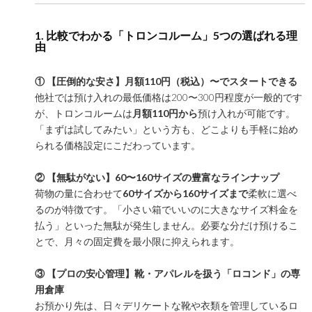
1. 比較でわかる「トロンコルーム」5つの選ばれる理
由
① 【圧倒的な安さ】月額110円（税込）〜でスタートできる
他社では預け入れの最低価格は200〜300円程度が一般的です
が、トロンコルームは
月額110円から
預け入れが可能です。
「まずは試してみたい」という方も、どこよりも手軽に始め
られる価格設定にこだわっています。
② 【無駄がない】60〜160サイズの豊富なラインナップ
荷物の量に合わせて
60サイズから160サイズまで
柔軟に選べ
るのが特徴です。「小さい箱でいいのに大きなサイズ料金を
払う」といった無駄が発生しません。必要な分だけ預けるこ
とで、月々の固定費を最小限に抑えられます。
③ 【プロの安心管理】靴・アパレルを扱う「ロコンド」の専
用倉庫
お預かり先は、日々デリケートな靴や衣類を管理しているロ