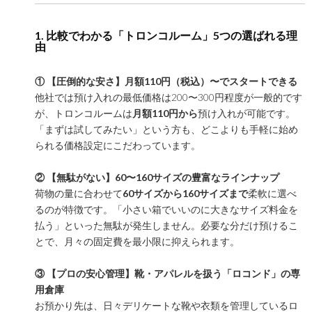
1. 比較でわかる「トロンコルーム」5つの選ばれる理
由
① 【圧倒的な安さ】月額110円（税込）〜でスタートできる
他社では預け入れの最低価格は200〜300円程度が一般的です
が、トロンコルームは
月額110円から
預け入れが可能です。
「まずは試してみたい」という方も、どこよりも手軽に始め
られる価格設定にこだわっています。
② 【無駄がない】60〜160サイズの豊富なラインナップ
荷物の量に合わせて
60サイズから160サイズまで
柔軟に選べ
るのが特徴です。「小さい箱でいいのに大きなサイズ料金を
払う」といった無駄が発生しません。必要な分だけ預けるこ
とで、月々の固定費を最小限に抑えられます。
③ 【プロの安心管理】靴・アパレルを扱う「ロコンド」の専
用倉庫
お預かり先は、日々デリケートな靴や衣類を管理しているロ