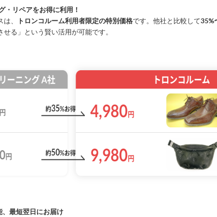
ング・リペアをお得に利用！
スは、
トロンコルーム利用者限定の特別価格
です。他社と比較して
35%
させる」という賢い活用が可能です。
能、最短翌日にお届け