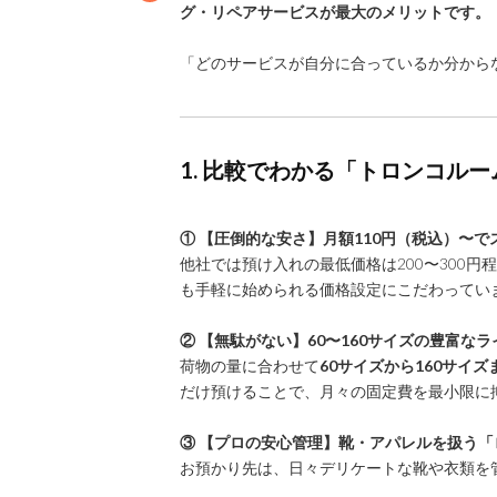
グ・リペアサービスが最大のメリットです。
「どのサービスが自分に合っているか分から
1. 比較でわかる「トロンコル
① 【圧倒的な安さ】月額110円（税込）〜で
他社では預け入れの最低価格は200〜300
も手軽に始められる価格設定にこだわってい
② 【無駄がない】60〜160サイズの豊富な
荷物の量に合わせて
60サイズから160サイズ
だけ預けることで、月々の固定費を最小限に
③ 【プロの安心管理】靴・アパレルを扱う
お預かり先は、日々デリケートな靴や衣類を管