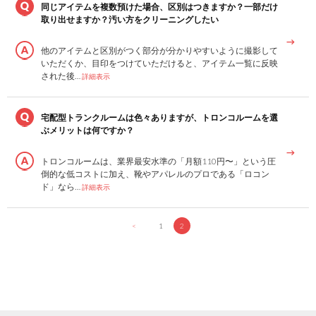
同じアイテムを複数預けた場合、区別はつきますか？一部だけ
取り出せますか？汚い方をクリーニングしたい
他のアイテムと区別がつく部分が分かりやすいように撮影して
いただくか、目印をつけていただけると、アイテム一覧に反映
された後…
詳細表示
宅配型トランクルームは色々ありますが、トロンコルームを選
ぶメリットは何ですか？
トロンコルームは、業界最安水準の「月額110円〜」という圧
倒的な低コストに加え、靴やアパレルのプロである「ロコン
ド」なら…
詳細表示
<
1
2